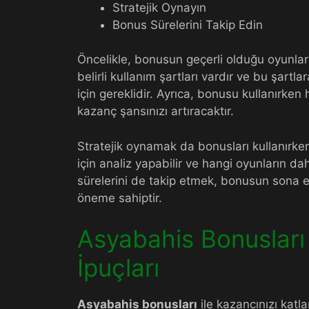
Stratejik Oynayın
Bonus Sürelerini Takip Edin
Öncelikle, bonusun geçerli olduğu oyunları
belirli kullanım şartları vardır ve bu şar
için gereklidir. Ayrıca, bonusu kullanırke
kazanç şansınızı artıracaktır.
Stratejik oynamak da bonusları kullanırke
için analiz yapabilir ve hangi oyunların d
sürelerini de takip etmek, bonusun sona e
öneme sahiptir.
Asyabahis Bonusları
İpuçları
Asyabahis bonusları
ile kazancınızı katla