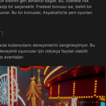
 kısmını geri almanızı sağlar. Bu, özellikle risk
ip bir seçenektir. Freebet bonusu ise, belirli bir
nar. Bu tür bonuslar, Asyabahis’te yeni oyunları
ı
rak kullanıcıların deneyimlerini zenginleştiriyor. Bu
neyimli oyuncular için oldukça faydalı olabilir.
zı avantajlar: