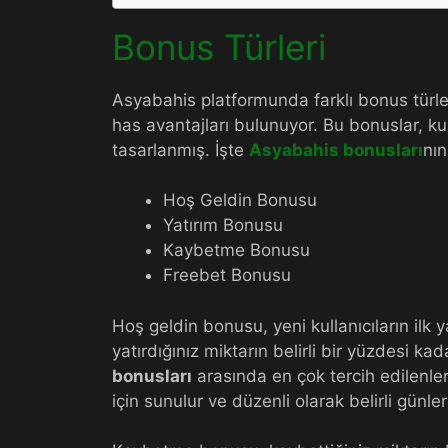
Bonus Türleri
Asyabahis platformunda farklı bonus türler
has avantajları bulunuyor. Bu bonuslar, kul
tasarlanmış. İşte
Asyabahis bonusları
nın
Hoş Geldin Bonusu
Yatırım Bonusu
Kaybetme Bonusu
Freebet Bonusu
Hoş geldin bonusu, yeni kullanıcıların ilk ya
yatırdığınız miktarın belirli bir yüzdesi ka
bonusları
arasında en çok tercih edilenler
için sunulur ve düzenli olarak belirli günler