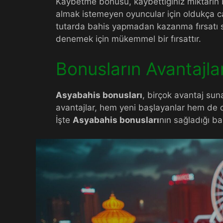
Kaybetme bonusu, kaybettiğiniz miktarın bir
almak istemeyen oyuncular için oldukça caz
tutarda bahis yapmadan kazanma fırsatı su
denemek için mükemmel bir fırsattır.
Bonusların Avantajlar
Asyabahis bonusları
, birçok avantaj suna
avantajlar, hem yeni başlayanlar hem de de
İşte
Asyabahis bonusları
nın sağladığı ba