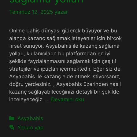
Temmuz 12, 2025
yazar
Online bahis dünyası giderek büyüyor ve bu
alanda kazanç sağlamak isteyenler için birçok
fırsat sunuyor. Asyabahis ile kazanç sağlama
yolları, kullanıcıların bu platformdan en iyi
şekilde faydalanmasını sağlamak için çeşitli
stratejiler ve ipuçları içermektedir. Eğer siz de
Asyabahis ile kazanç elde etmek istiyorsanız,
doğru yerdesiniz. , Asyabahis üzerinden nasıl
kazanç sağlayabileceğinizi detaylı bir şekilde
inceleyeceğiz. …
Devamını oku
Kategoriler
Asyabahis
Yorum yap