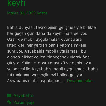
keyfi
Mayıs 31, 2025
yazar
Bahis dünyası, teknolojinin gelişmesiyle birlikte
her geçen gün daha da keyifli hale geliyor.
Özellikle mobil uygulamalar, oyunculara
istedikleri her yerden bahis yapma imkanı
sunuyor. Asyabahis mobil uygulaması, bu
alanda dikkat çeken bir seçenek olarak öne
çıkıyor. Kullanıcı dostu arayüzü ve geniş oyun
yelpazesi ile Asyabahis mobil uygulaması, bahis
tutkunlarının vazgeçilmezi haline geliyor.
Asyabahis mobil uygulaması …
Devamını oku
Kategoriler
Asyabahis
Yorum yap