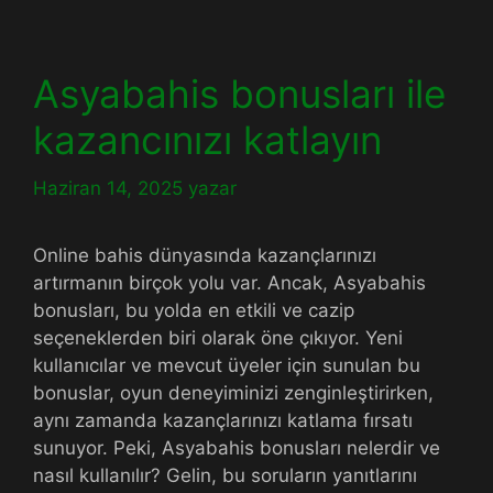
Asyabahis bonusları ile
kazancınızı katlayın
Haziran 14, 2025
yazar
Online bahis dünyasında kazançlarınızı
artırmanın birçok yolu var. Ancak, Asyabahis
bonusları, bu yolda en etkili ve cazip
seçeneklerden biri olarak öne çıkıyor. Yeni
kullanıcılar ve mevcut üyeler için sunulan bu
bonuslar, oyun deneyiminizi zenginleştirirken,
aynı zamanda kazançlarınızı katlama fırsatı
sunuyor. Peki, Asyabahis bonusları nelerdir ve
nasıl kullanılır? Gelin, bu soruların yanıtlarını