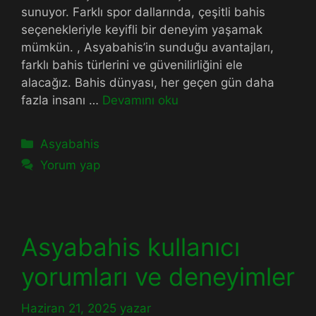
sunuyor. Farklı spor dallarında, çeşitli bahis
seçenekleriyle keyifli bir deneyim yaşamak
mümkün. , Asyabahis’in sunduğu avantajları,
farklı bahis türlerini ve güvenilirliğini ele
alacağız. Bahis dünyası, her geçen gün daha
fazla insanı …
Devamını oku
Kategoriler
Asyabahis
Yorum yap
Asyabahis kullanıcı
yorumları ve deneyimler
Haziran 21, 2025
yazar