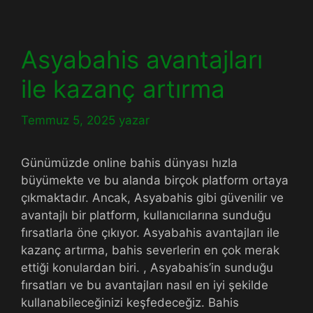
Asyabahis avantajları
ile kazanç artırma
Temmuz 5, 2025
yazar
Günümüzde online bahis dünyası hızla
büyümekte ve bu alanda birçok platform ortaya
çıkmaktadır. Ancak, Asyabahis gibi güvenilir ve
avantajlı bir platform, kullanıcılarına sunduğu
fırsatlarla öne çıkıyor. Asyabahis avantajları ile
kazanç artırma, bahis severlerin en çok merak
ettiği konulardan biri. , Asyabahis’in sunduğu
fırsatları ve bu avantajları nasıl en iyi şekilde
kullanabileceğinizi keşfedeceğiz. Bahis